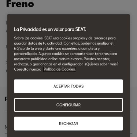
Freno
Disfruta ahora de hasta un
45%* de descuento
en el cambio
La Privacidad es un valor para SEAT.
de
pastillas de freno
delanteras
Sobre las cookies: SEAT usa cookies propias y de terceros para
guardar datos de tu actividad. Con ellas, podemos analizar el
Para que nada te pare… 🛑 ¡salvo tus frenos! 🛑
tráfico de la web y darte una experiencia completa y
personalizada. Algunas cookies se comparten con terceros para
mostrarte publicidad online más relevante. Puedes aceptar,
Se recomienda revisar frenos en cada cambio de neumáticos, y
rechazar, o gestionarlas en el configurador. ¿Quieres saber más?
Consulta nuestra
Política de Cookies.
renovarlos cuando al frenar detectes anomalias.
ACEPTAR TODAS
Pide más información
CONFIGURAR
RECHAZAR
Nombre
*