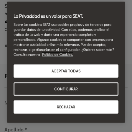
Si en tu campo visual vez rozaduras permanente, es que ya es
hora de renovar tus escobillas. Aprovecha ahora nuestro
30%
La Privacidad es un valor para SEAT.
de descuento*
y asegúrate una visibilidad óptima en la
Sobre las cookies: SEAT usa cookies propias y de terceros para
carretera.
guardar datos de tu actividad. Con ellas, podemos analizar el
tráfico de la web y darte una experiencia completa y
personalizada. Algunas cookies se comparten con terceros para
mostrarte publicidad online más relevante. Puedes aceptar,
Además, ahórrate hasta un
10% en la mano de obra.
rechazar, o gestionarlas en el configurador. ¿Quieres saber más?
Consulta nuestra
Política de Cookies.
ACEPTAR TODAS
Pide más información
CONFIGURAR
Nombre
*
RECHAZAR
Apellido
*