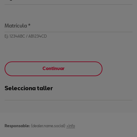
Matrícula
*
Ej: 1234ABC / AB1234CD
Continuar
Selecciona taller
Responsable:
{dealer.name.social}
+info