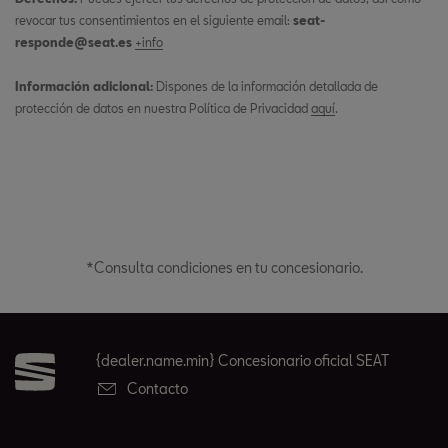
revocar tus consentimientos en el siguiente email:
seat-
responde@seat.es
+info
Información adicional:
Dispones de la información detallada de
protección de datos en nuestra Política de Privacidad
aquí
.
*Consulta condiciones en tu concesionario.
{dealer.name.min} Concesionario oficial SEAT
Contacto