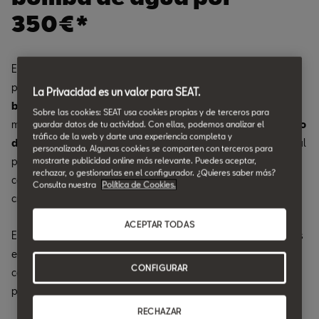
350€*
En Orvecame, estamos ofreciendo una oferta especial a un
precio inmejorable: el
cambio de correa de distribución y
La Privacidad es un valor para SEAT.
bomba de agua por sólo 350€
(según la
Sobre las cookies: SEAT usa cookies propias y de terceros para
motorización),
incluyendo un descuento del 10% en la mano
guardar datos de tu actividad. Con ellas, podemos analizar el
tráfico de la web y darte una experiencia completa y
de obra
. Mantener tu SEAT en perfectas condiciones es esencial
personalizada. Algunas cookies se comparten con terceros para
para garantizar una conducción segura y sin problemas, y la
mostrarte publicidad online más relevante. Puedes aceptar,
rechazar, o gestionarlas en el configurador. ¿Quieres saber más?
correa de distribución y la bomba de agua son componentes
Consulta nuestra
Política de Cookies.
cruciales para el correcto funcionamiento de tu vehículo.
ACEPTAR TODAS
En Orvecame, contamos con técnicos altamente especializados
en SEAT y con las herramientas necesarias para realizar el
CONFIGURAR
cambio de manera rápida y eficiente. Deja que nuestro equipo
profesional se encargue de todo.
RECHAZAR