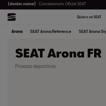
{dealer.name}
Concesionario Oficial SEAT
Quiero un SEAT
Arona
SEAT Arona Reference
SEAT Arona St
SEAT Arona FR
Proezas deportivas