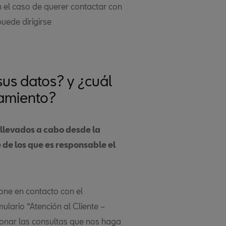
 el caso de querer contactar con
uede dirigirse
us datos? y ¿cuál
tamiento?
 llevados a cabo desde la
 de los que es responsable el
one en contacto con el
ulario “Atención al Cliente –
tionar las consultas que nos haga