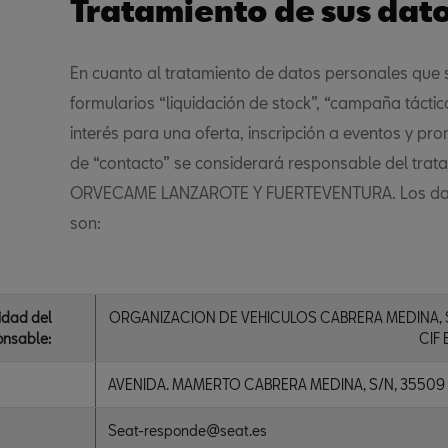
Tratamiento de sus dat
En cuanto al tratamiento de datos personales que s
formularios “liquidación de stock”, “campaña táctica 
interés para una oferta, inscripción a eventos y pr
de “contacto” se considerará responsable del trat
ORVECAME LANZAROTE Y FUERTEVENTURA. Los dato
son:
idad del
ORGANIZACION DE VEHICULOS CABRERA MEDINA, S.L. e
onsable:
CIF
AVENIDA. MAMERTO CABRERA MEDINA, S/N, 3550
Seat-responde@seat.es