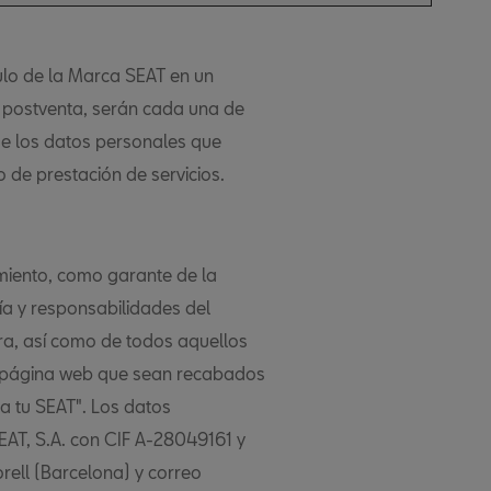
lo de la Marca SEAT en un
e postventa, serán cada una de
de los datos personales que
o de prestación de servicios.
amiento, como garante de la
ía y responsabilidades del
tra, así como de todos aquellos
e página web que sean recabados
ba tu SEAT". Los datos
SEAT, S.A. con CIF A-28049161 y
rell (Barcelona) y correo