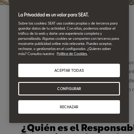
La Privacidad es un valor para SEAT.
Sobre las cookies: SEAT usa cookies propias y de terceros para
guardar datos de tu actividad. Con ellas, podemos analizar el
tráfico de la web y darte una experiencia completa y
personalizada. Algunas cookies se comparten con terceros para
Introducción
mostrarte publicidad online más relevante. Puedes aceptar,
rechazar, o gestionarlas en el configurador. ¿Quieres saber
más? Consulta nuestra
Política de Cookies.
Mediante la presente Política de Privacidad, le inf
tratamiento y uso de sus datos personales mediant
ACEPTAR TODAS
web, así como respecto al resto de tratamientos de
el responsable del tratamiento en su interacción o 
CONFIGURAR
RECHAZAR
¿Quién es el Responsab