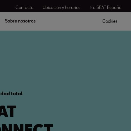
Contacto
Ubicación y horarios
Ir a SEAT España
Sobre nosotros
Cookies
idad total
AT
NNECT.