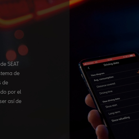
n de SEAT
istema de
s de
do por el
ser así de